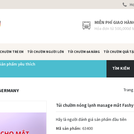
Hot
MIỄN PHÍ GIAO HÀN
Hóa đơn từ 500,000đ t
 CHƯỜM TRẺ EM
TÚI CHƯỜM NGƯỜI LỚN
TÚI CHƯỜM ĐA NĂNG
TÚI CHƯỜM QUÀ T
Sản phẩm yêu thích
TÌM KIẾM
Trang
 GERMANY
Túi chườm nóng lạnh masage mắt Fash
Hãy là người đánh giá sản phẩm đầu tiên
Mã sản phẩm:
63400