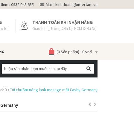
line :
0932 045 685
Mail :
kinhdoanh@intertam.vn
G
THANH TOÁN KHI NHẬN HÀNG
rở lên
Giao hàng trong 24h tại HCM & Hà Nội
(0 Sản phẩm) -
0 vnđ
ẶNG
 chủ
/
Túi chườm nóng lạnh masage mắt Fashy Germany
y Germany